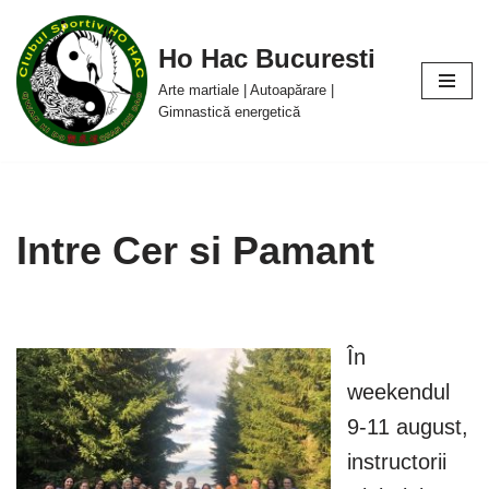
Ho Hac Bucuresti
Sari
la
Arte martiale | Autoapărare |
conținut
Gimnastică energetică
Intre Cer si Pamant
În
weekendul
9-11 august,
instructorii