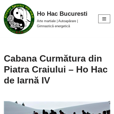
Ho Hac Bucuresti
Sari
la
Arte martiale | Autoapărare |
conținut
Gimnastică energetică
Cabana Curmătura din
Piatra Craiului – Ho Hac
de Iarnă IV