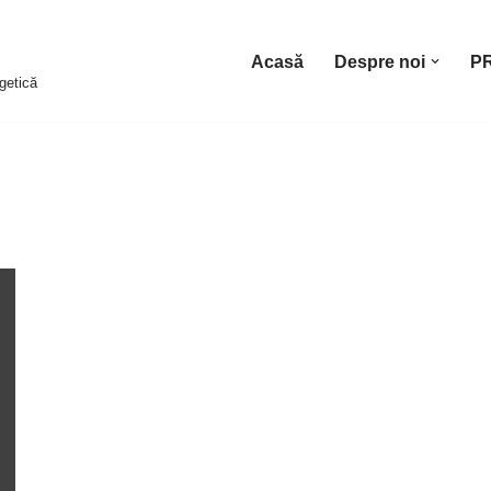
Acasă
Despre noi
P
getică