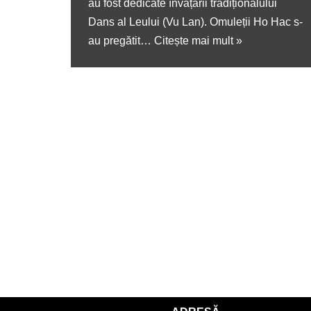
au fost dedicate învățării tradiționalului
Dans al Leului (Vu Lan). Omuleții Ho Hac s-
au pregătit…
Citește mai mult »