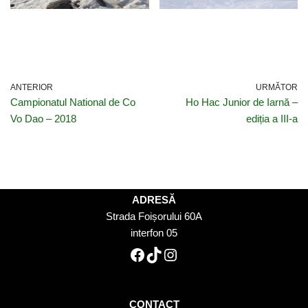
ANTERIOR
URMĂTOR
Campionatul National de Co
Ho Hac Junior de Iarnă –
Vo Dao – 2018
ediția a III-a
ADRESĂ
Strada Foișorului 60A
interfon 05
CONTACT